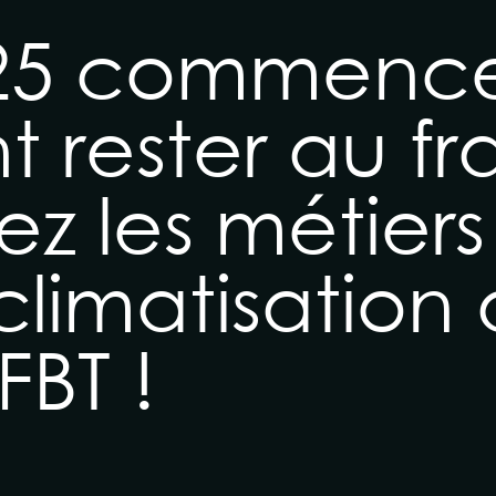
025 commence
rester au fra
z les métiers 
 climatisation
FBT !