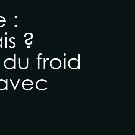
 :
is ?
du froid
 avec