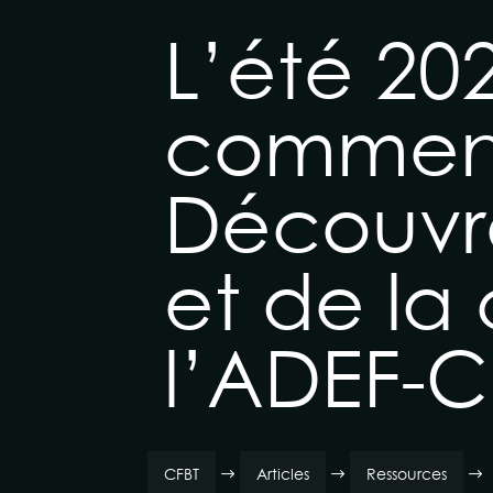
L’été 2
comment 
Découvre
et de la
l’ADEF-C
CFBT
Articles
Ressources
$
$
$