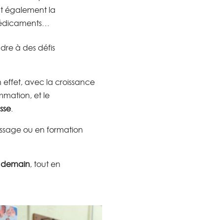
nt également la
 médicaments…
ndre à des défis
n effet, avec la croissance
mation, et le
sse
.
issage ou en formation
e demain
, tout en